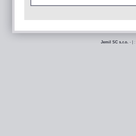
Jemil SC s.r.o.
- | 