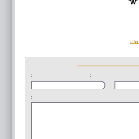
offe
:
:
: