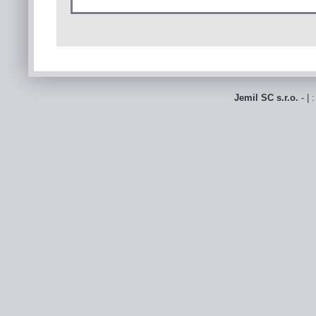
Jemil SC s.r.o.
- | 