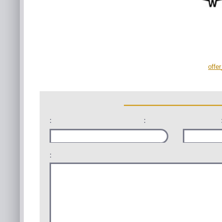
offe
:
:
: