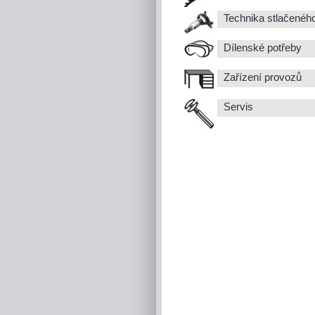
Technika stlačenéh
Dílenské potřeby
Zařízení provozů
Servis