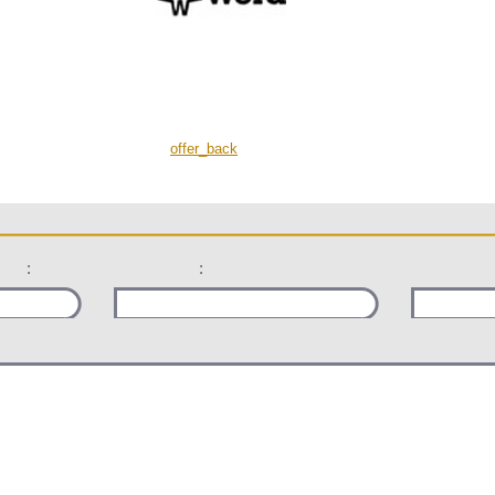
offer_back
:
: