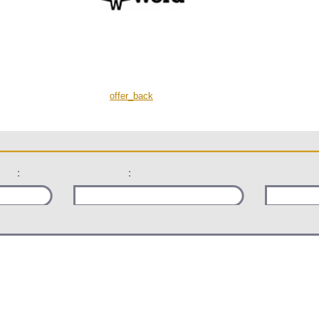
offer_back
:
: