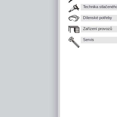
Technika stlačenéh
Dílenské potřeby
Zařízení provozů
Servis