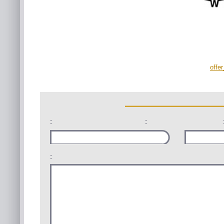
offe
:
:
: