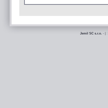
Jemil SC s.r.o.
- | 