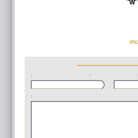
offe
:
:
: