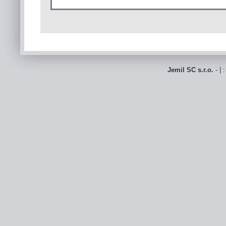
Jemil SC s.r.o.
- | 