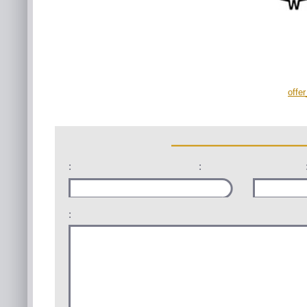
offe
:
:
: