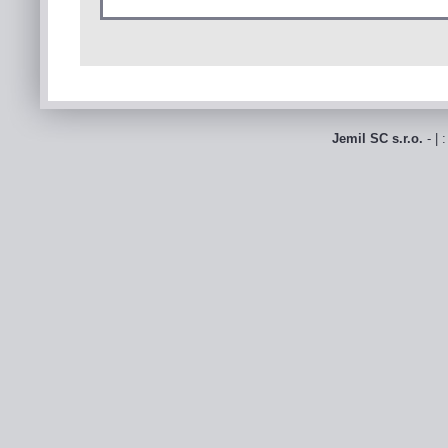
Jemil SC s.r.o.
- | 