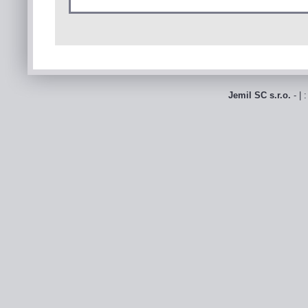
Jemil SC s.r.o.
- | 