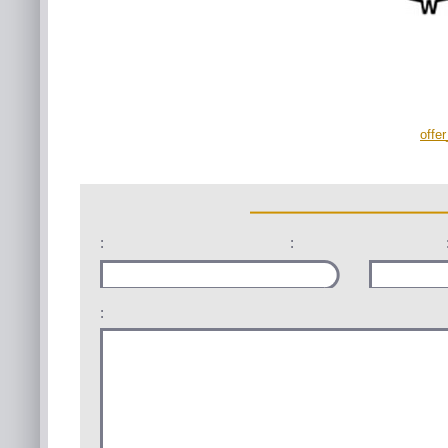
offe
:
:
: