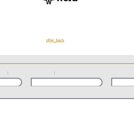
offer_back
:
: