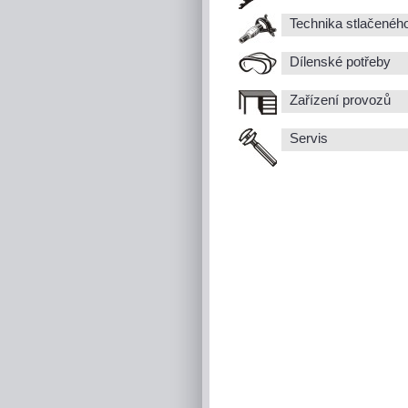
Technika stlačenéh
Dílenské potřeby
Zařízení provozů
Servis