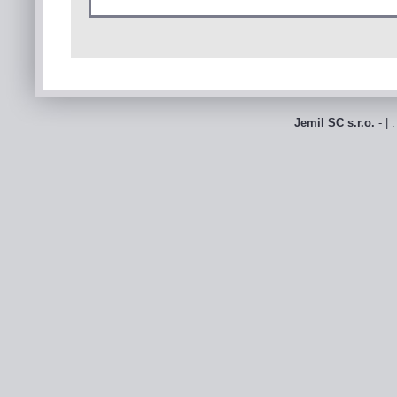
Jemil SC s.r.o.
- | 