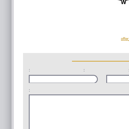
offe
:
:
: