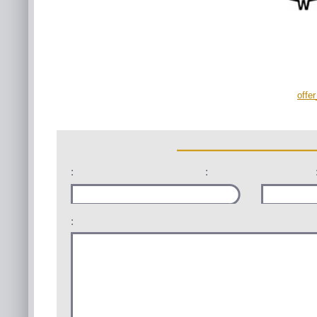
offe
:
:
: