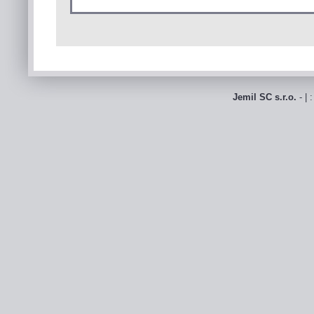
Jemil SC s.r.o.
- | 