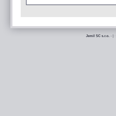
Jemil SC s.r.o.
- | 