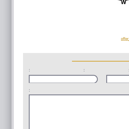
offe
:
:
: