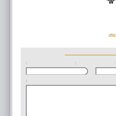
offe
:
:
: