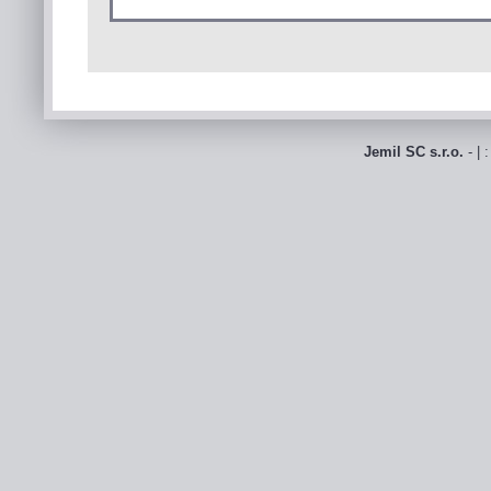
Jemil SC s.r.o.
- | 