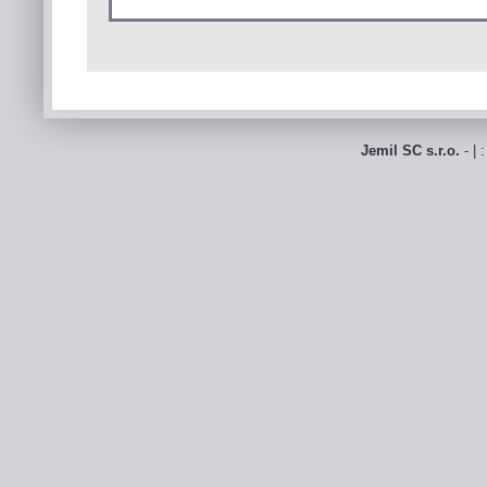
Jemil SC s.r.o.
- | 