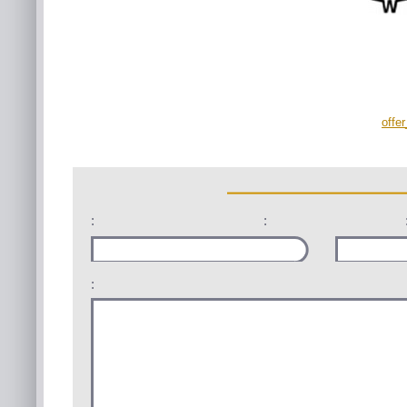
offe
:
:
: