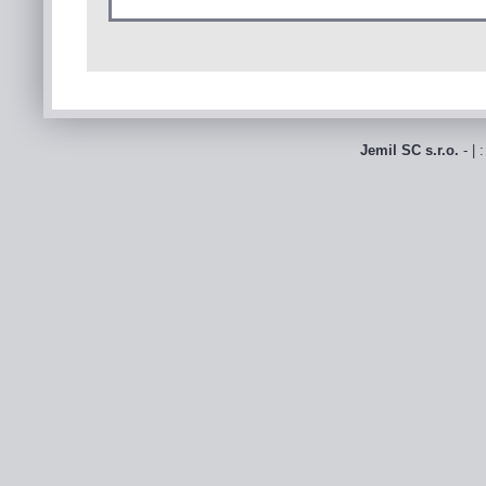
Jemil SC s.r.o.
- | 