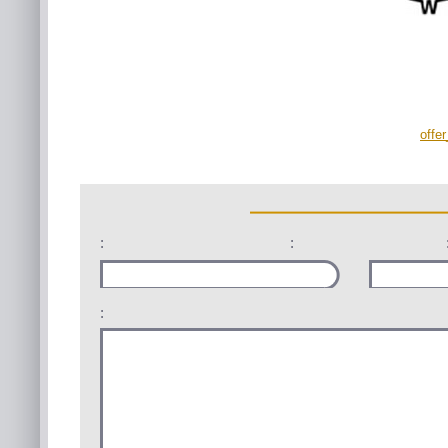
offe
:
:
: