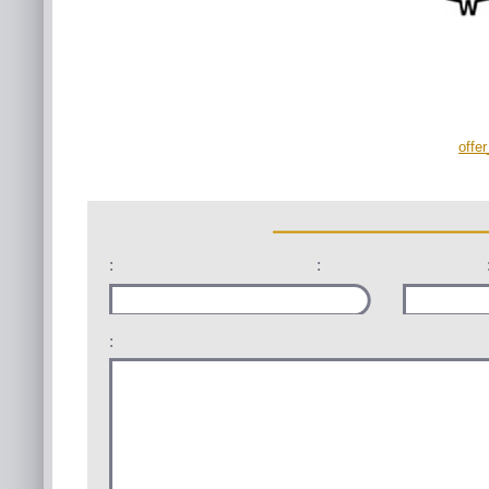
offe
:
:
: