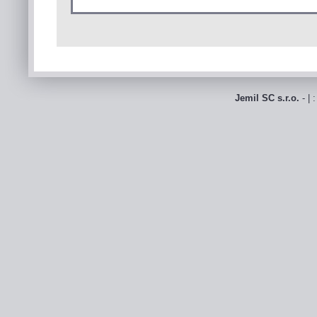
Jemil SC s.r.o.
- | 