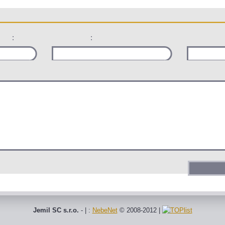
:
:
Jemil SC s.r.o.
- | :
NebeNet
© 2008-2012
|