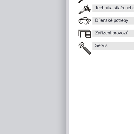
Technika stlačenéh
Dílenské potřeby
Zařízení provozů
Servis