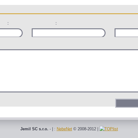
:
:
Jemil SC s.r.o.
- | :
NebeNet
© 2008-2012
|