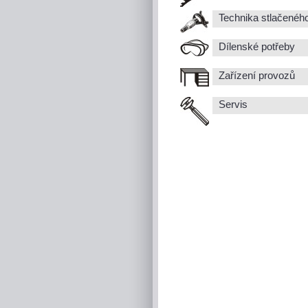
Technika stlačenéh
Dílenské potřeby
Zařízení provozů
Servis