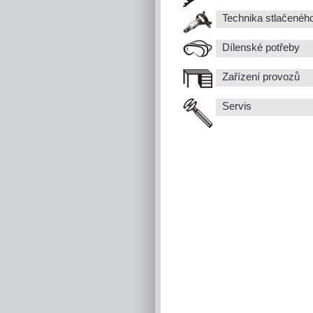
Technika stlačenéh
Dílenské potřeby
Zařízení provozů
Servis