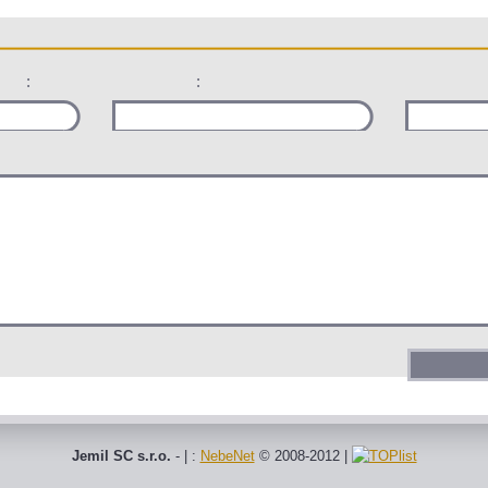
:
:
Jemil SC s.r.o.
- | :
NebeNet
© 2008-2012
|