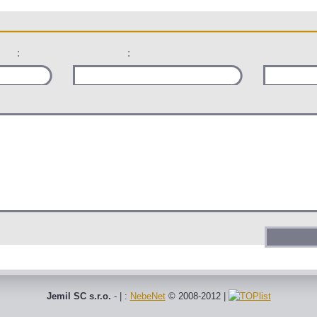
:
:
Jemil SC s.r.o.
- | :
NebeNet
© 2008-2012
|