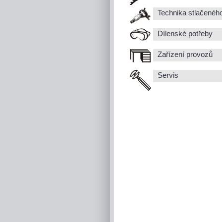
Technika stlačenéh
Dílenské potřeby
Zařízení provozů
Servis