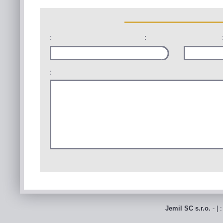
:
:
:
Jemil SC s.r.o.
- | 