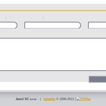
:
:
Jemil SC s.r.o.
- | :
NebeNet
© 2008-2012
|