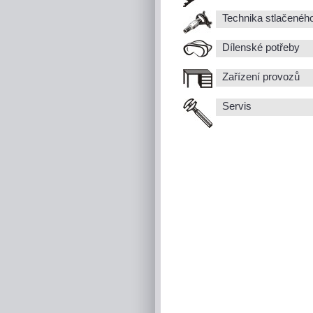
Technika stlačenéh
Dílenské potřeby
Zařízení provozů
Servis