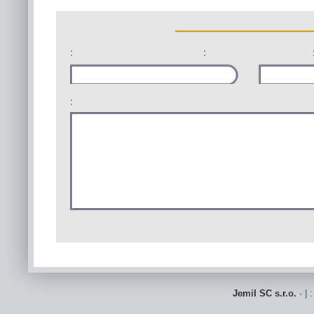
:
:
:
Jemil SC s.r.o.
- | 