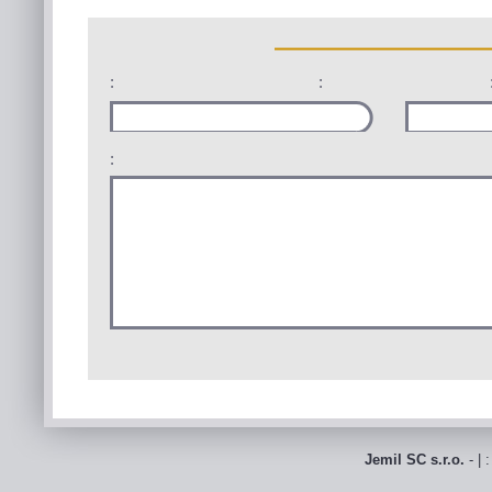
:
:
:
Jemil SC s.r.o.
- | 