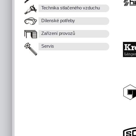
Technika stlačeného vzduchu
Dílenské potřeby
Zařízení provozů
Servis