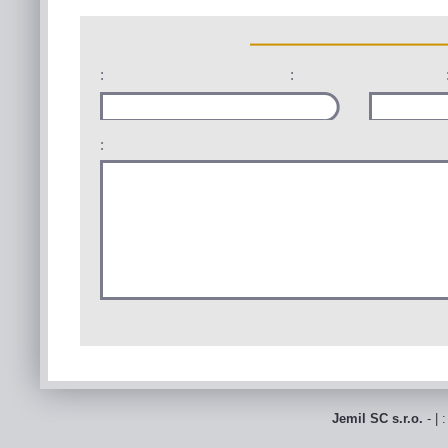
:
:
:
Jemil SC s.r.o.
- | 