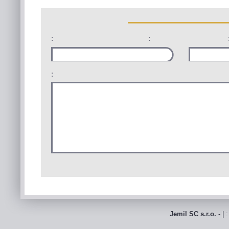
:
:
:
Jemil SC s.r.o.
- | 