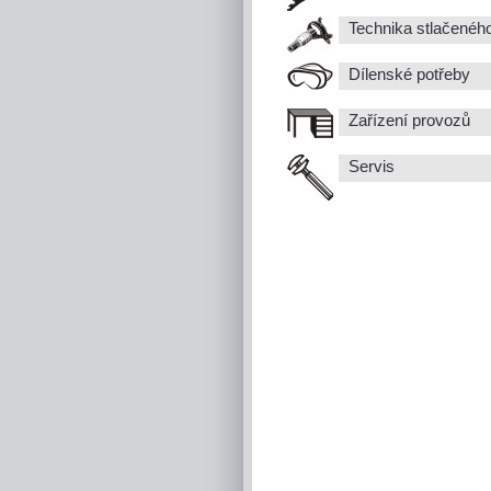
Technika stlačenéh
Dílenské potřeby
Zařízení provozů
Servis