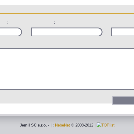
:
:
Jemil SC s.r.o.
- | :
NebeNet
© 2008-2012
|