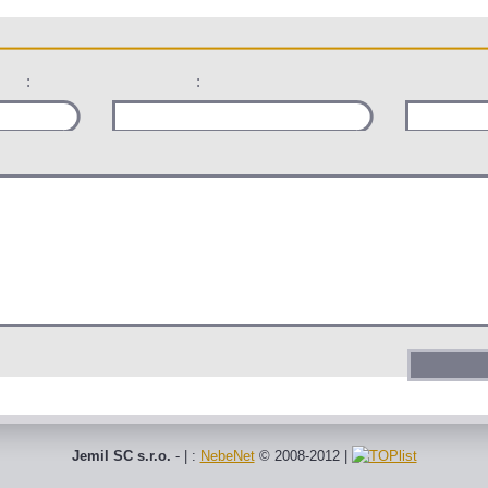
:
:
Jemil SC s.r.o.
- | :
NebeNet
© 2008-2012
|