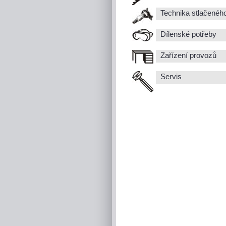
Technika stlačenéh
Dílenské potřeby
Zařízení provozů
Servis