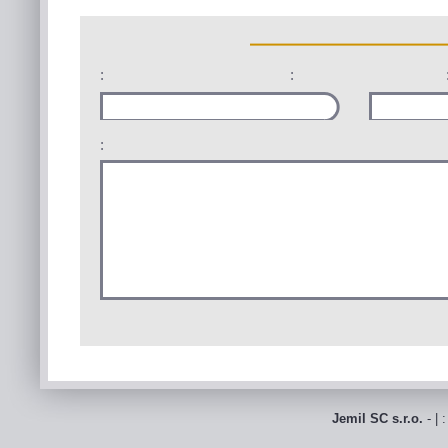
:
:
:
Jemil SC s.r.o.
- | 