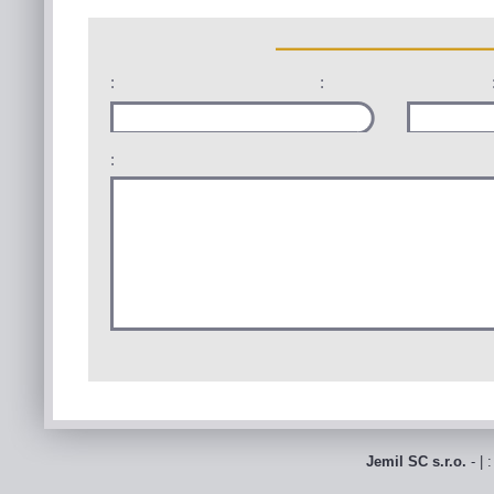
:
:
:
Jemil SC s.r.o.
- | 