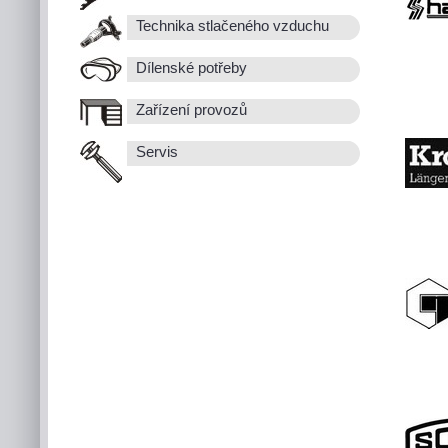
Technika stlačeného vzduchu
Dílenské potřeby
Zařízení provozů
Servis