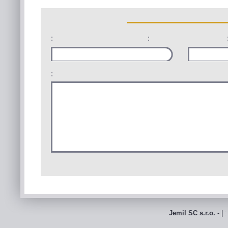
:
:
:
Jemil SC s.r.o.
- | 