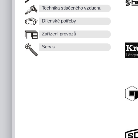
Technika stlačeného vzduchu
Dílenské potřeby
Zařízení provozů
Servis