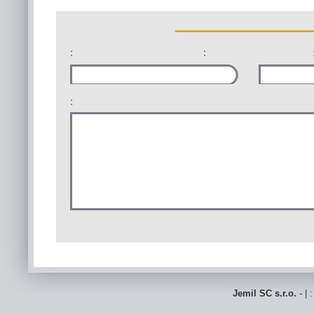
:
:
:
Jemil SC s.r.o.
- | 