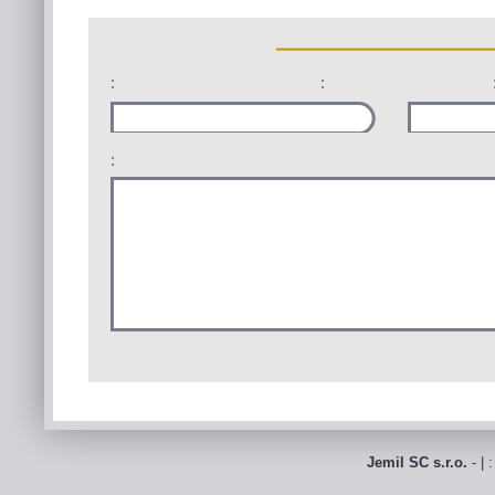
:
:
:
Jemil SC s.r.o.
- | 