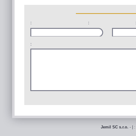
:
:
:
Jemil SC s.r.o.
- | 