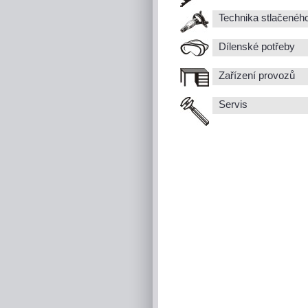
Technika stlačenéh
Dílenské potřeby
Zařízení provozů
Servis