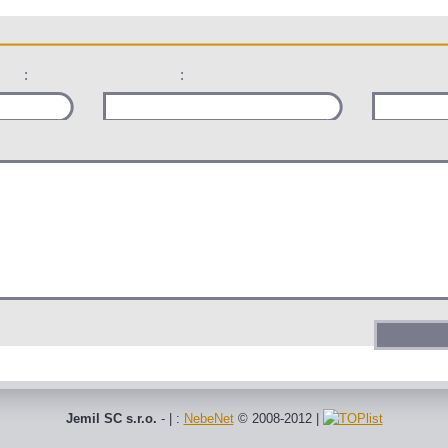
:
:
Jemil SC s.r.o.
- | :
NebeNet
© 2008-2012
|