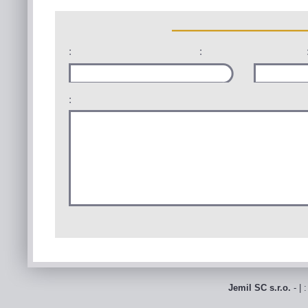
:
:
:
Jemil SC s.r.o.
- | 