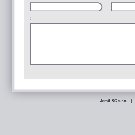
:
Jemil SC s.r.o.
- | 