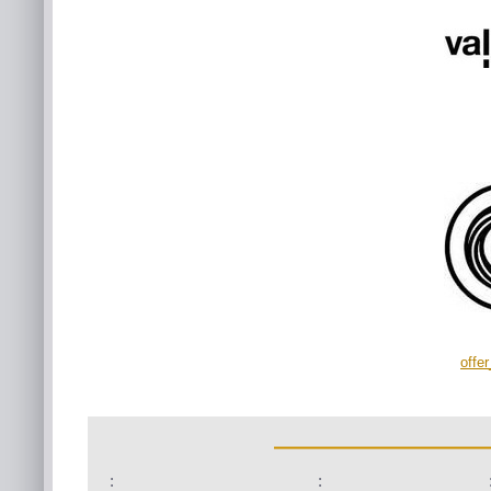
offe
:
: