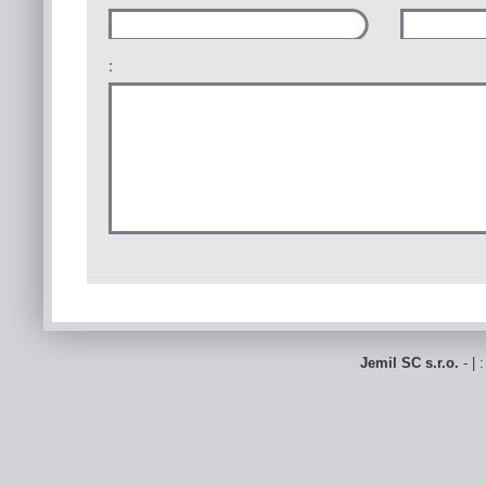
:
Jemil SC s.r.o.
- | 