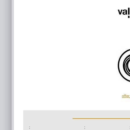
offe
:
: