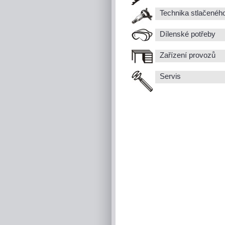
Technika stlačenéh
Dílenské potřeby
Zařízení provozů
Servis