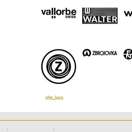
offer_back
:
: