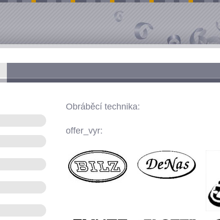
Obráběcí technika:
offer_vyr: