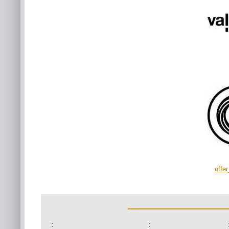
offe
:
: