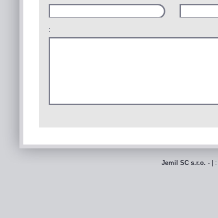
:
Jemil SC s.r.o.
- | 