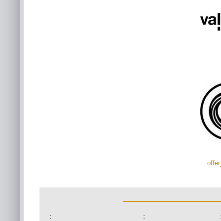
offe
:
: