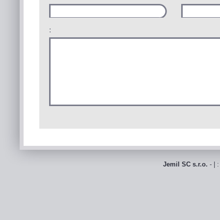
:
Jemil SC s.r.o.
- | 