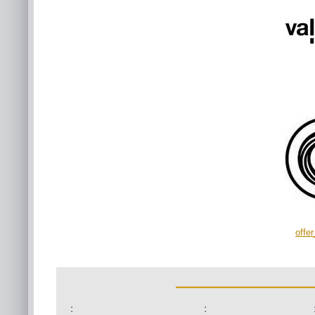
offe
:
: