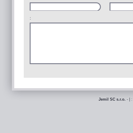
:
Jemil SC s.r.o.
- | 