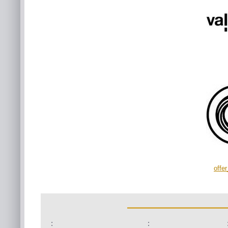
offe
:
: