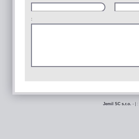
:
Jemil SC s.r.o.
- | 