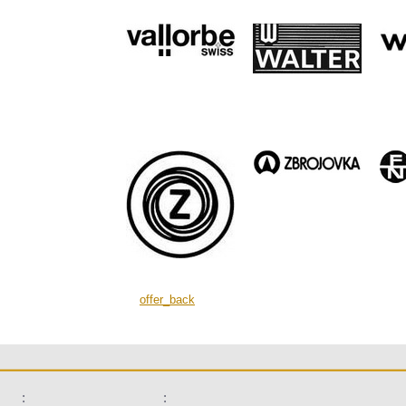
offer_back
:
: