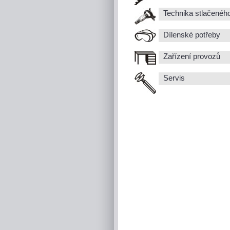
Technika stlačenéh
Dílenské potřeby
Zařízení provozů
Servis