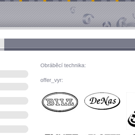
Obráběcí technika:
offer_vyr: