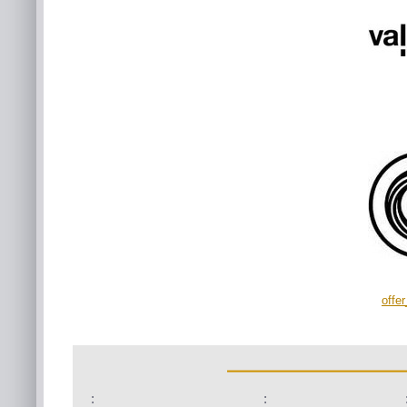
offe
:
: