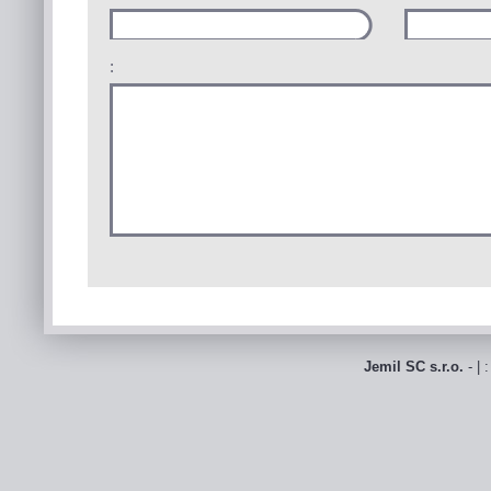
:
Jemil SC s.r.o.
- | 