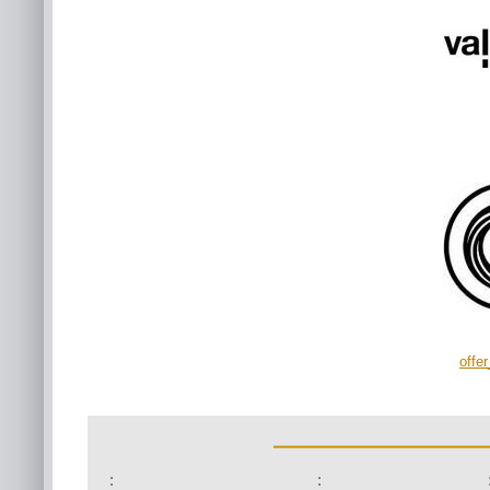
offe
:
: