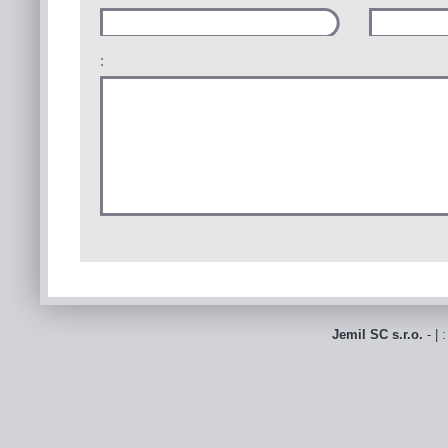
:
Jemil SC s.r.o.
- | 