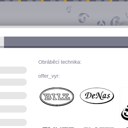
Obráběcí technika:
offer_vyr: