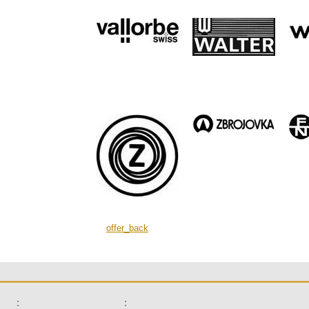
offer_back
:
: