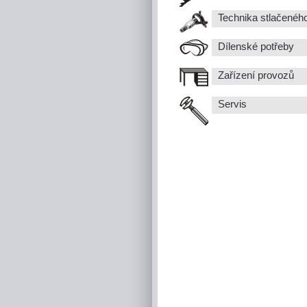
Technika stlačenéh
Dílenské potřeby
Zařízení provozů
Servis