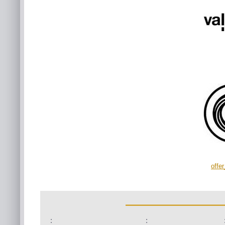
offe
:
: