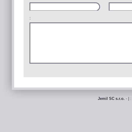
:
Jemil SC s.r.o.
- | 