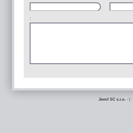
:
Jemil SC s.r.o.
- | 