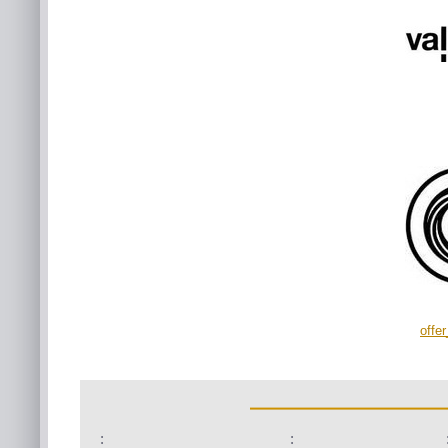
offe
:
: