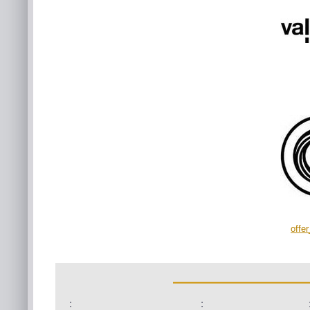
offe
:
: