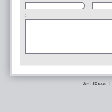
:
Jemil SC s.r.o.
- | 